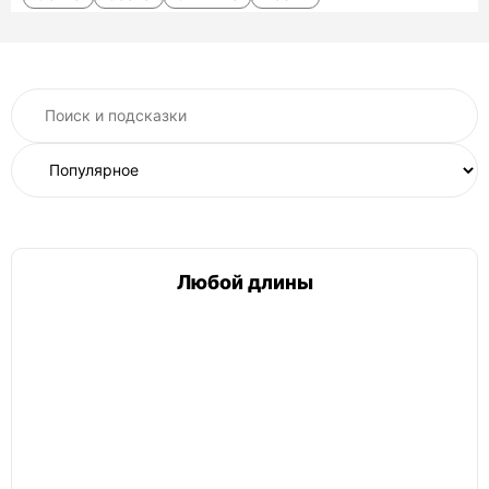
Длина
25-30 см
50 см
Применение
Для бани
Для копчения
Для костра
Для печки
Оптом
Любой длины
Способ доставки
Колотые с доставкой
Манипулятором
На дачу
Самовывоз
Способ обработки