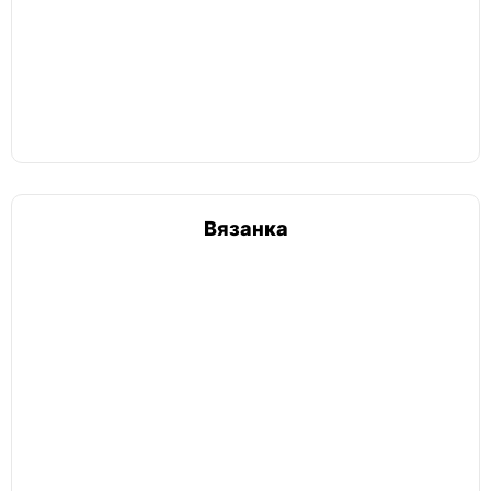
Бревно кругляк
Неколотые
Бревна
В укладку
Камерная сушка
Колотые
Колотые сухие
Неколотые
Непиленные
Пиленные
Рубленные
Сухие
Сырые
Чурбаками
Вязанка