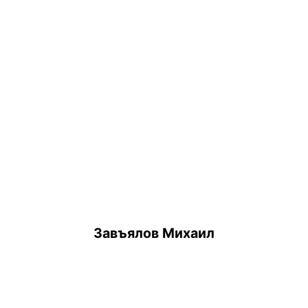
Завъялов Михаил