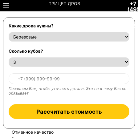
+7
ПРИЦЕП ДРОВ
(49
001
48-
85
Какие дрова нужны?
Сколько кубов?
Позвоним Вам, чтобы уточнить детали. Это ни к чему Вас не
обязывает
Рассчитать стоимость
Отменное качество