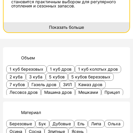
становится практичным выбором для регулярного
отопления и сезонных запасов.
Показать больше
Объем
1 куб березовых
1 куб дров
1 куб колотых дров
2 куба
3 куба
5 кубов
5 кубов березовых
7 кубов
Газель дров
ЗИЛ
Камаз дров
Лесовоз дров
Машина дров
Мешками
Прицеп
Тракторная телега
Березовые в мешках
Березовые в сетках
Дрова на поддонах
В сетках
Материал
Вязанка связки
Березовые
Бук
Дубовые
Ель
Липа
Ольха
Осина
Сосна
Элитные
Ясень