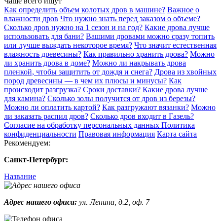
Чаще всего ищут
Как определить объем колотых дров в машине?
Важное о
влажности дров
Что нужно знать перед заказом о объеме?
Сколько дров нужно на 1 сезон и на год?
Какие дрова лучше
использовать для бани?
Вашими дровами можно сразу топить
или лучше выждать некоторое время?
Что значит естественная
влажность древесины?
Как правильно хранить дрова?
Можно
ли хранить дрова в доме?
Можно ли накрывать дрова
пленкой, чтобы защитить от дождя и снега?
Дрова из хвойных
пород древесины — в чем их плюсы и минусы?
Как
происходит разгрузка?
Сроки доставки?
Какие дрова лучше
для камина?
Сколько золы получится от дров из березы?
Можно ли оплатить картой?
Как разгружают вязанки?
Можно
ли заказать распил дров?
Сколько дров входит в Газель?
Согласие на обработку персональных данных
Политика
конфиденциальности
Правовая информация
Карта сайта
Рекомендуем:
Санкт-Петербург:
Название
Адрес нашего офиса:
ул. Ленина, д.2, оф. 7