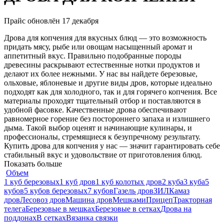
Прайс обновлён 17 декабря
Дрова для копчения для вкусных блюд — это возможность
придать мясу, рыбе или овощам насыщенный аромат и
аппетитный вкус. Правильно подобранные породы
древесины раскрывают естественные нотки продуктов и
делают их более нежными. У нас вы найдете березовые,
ольховые, яблоневые и другие виды дров, которые идеально
подходят как для холодного, так и для горячего копчения. Все
материалы проходят тщательный отбор и поставляются в
удобной фасовке. Качественные дрова обеспечивают
равномерное горение без постороннего запаха и излишнего
дыма. Такой выбор оценят и начинающие кулинары, и
профессионалы, стремящиеся к безупречному результату.
Купить дрова для копчения у нас — значит гарантировать себе
стабильный вкус и удовольствие от приготовления блюд.
Показать больше
Объем
1 куб березовых
1 куб дров
1 куб колотых дров
2 куба
3 куба
5
кубов
5 кубов березовых
7 кубов
Газель дров
ЗИЛ
Камаз
дров
Лесовоз дров
Машина дров
Мешками
Прицеп
Тракторная
телега
Березовые в мешках
Березовые в сетках
Дрова на
поддонах
В сетках
Вязанка связки