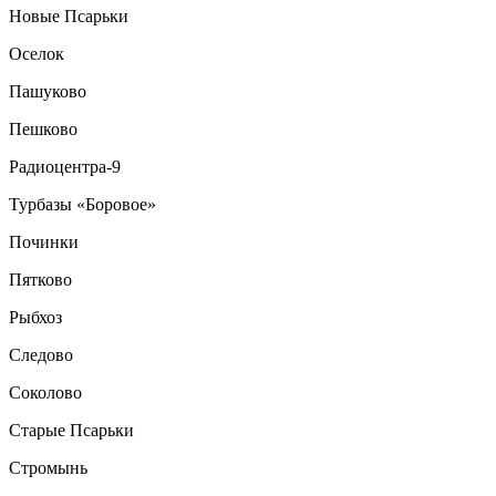
Новые Псарьки
Оселок
Пашуково
Пешково
Радиоцентра-9
Турбазы «Боровое»
Починки
Пятково
Рыбхоз
Следово
Соколово
Старые Псарьки
Стромынь