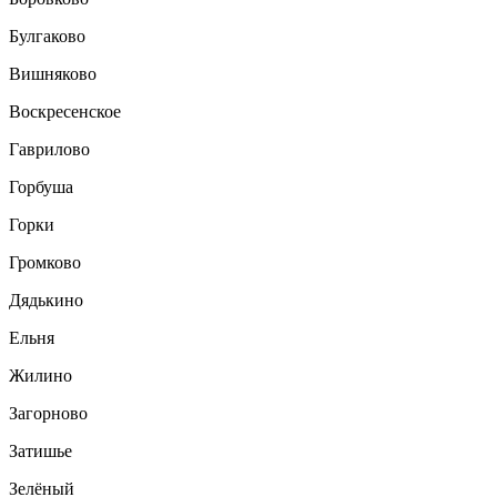
Булгаково
Вишняково
Воскресенское
Гаврилово
Горбуша
Горки
Громково
Дядькино
Ельня
Жилино
Загорново
Затишье
Зелёный