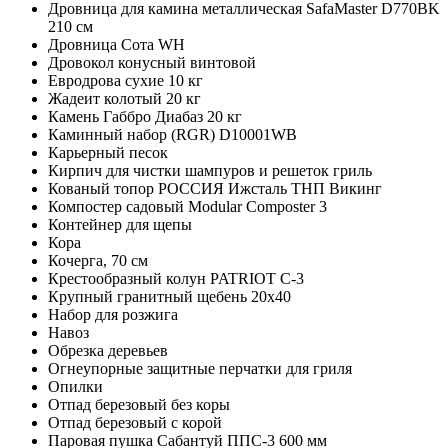
Дровница для камина металлическая SafaMaster D770BK
210 см
Дровница Сота WH
Дровокол конусный винтовой
Евродрова сухие 10 кг
Жадеит колотый 20 кг
Камень Габбро Диабаз 20 кг
Каминный набор (RGR) D10001WB
Карьерный песок
Кирпич для чистки шампуров и решеток гриль
Кованый топор РОССИЯ Ижсталь ТНП Викинг
Компостер садовый Modular Composter 3
Контейнер для щепы
Кора
Кочерга, 70 см
Крестообразный колун PATRIOT С-3
Крупный гранитный щебень 20х40
Набор для розжига
Навоз
Обрезка деревьев
Огнеупорные защитные перчатки для гриля
Опилки
Отпад березовый без коры
Отпад березовый с корой
Паровая пушка Сабантуй ППС-3 600 мм