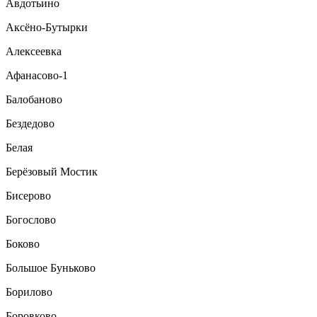
Авдотьино
Аксёно-Бутырки
Алексеевка
Афанасово-1
Балобаново
Бездедово
Белая
Берёзовый Мостик
Бисерово
Богослово
Боково
Большое Буньково
Борилово
Боровково