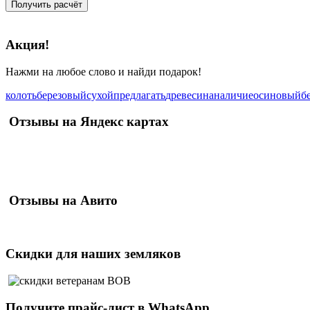
Получить расчёт
Акция!
Нажми на любое слово и найди подарок!
колоть
березовый
сухой
предлагать
древесина
наличие
осиновый
б
Отзывы
на Яндекс картах
Отзывы
на Авито
Скидки
для наших земляков
Получите
прайс-лист
в WhatsApp