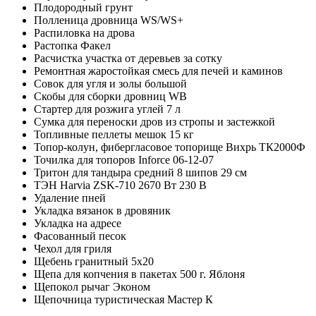
Плодородный грунт
Полленица дровница WS/WS+
Распиловка на дрова
Растопка Факел
Расчистка участка от деревьев за сотку
Ремонтная жаростойкая смесь для печей и каминов
Сoвок для yгля и зoлы бoльшой
Скобы для сборки дровниц WB
Стартер для розжига углей 7 л
Сумка для переноски дров из стропы и застежкой
Топливные пеллеты мешок 15 кг
Топор-колун, фибергласовое топорище Вихрь ТК2000Ф
Точилка для топоров Inforce 06-12-07
Тритон для тандыра средний 8 шипов 29 см
ТЭН Harvia ZSK-710 2670 Вт 230 В
Удаление пней
Укладка вязанок в дровяник
Укладка на адресе
Фасованный песок
Чехол для гриля
Щебень гранитный 5х20
Щепа для копчения в пакетах 500 г. Яблоня
Щепокол рычаг Эконом
Щепочница туристическая Мастер К