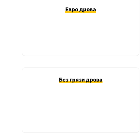
Евро дрова
Без грязи дрова