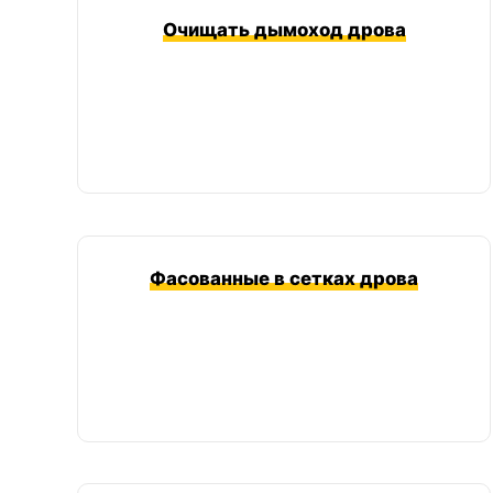
Очищать дымоход дрова
Фасованные в сетках дрова