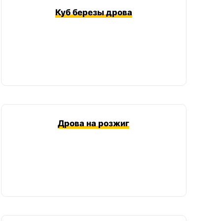
Куб березы дрова
Дрова на розжиг