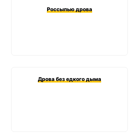
Россыпью дрова
Дрова без едкого дыма