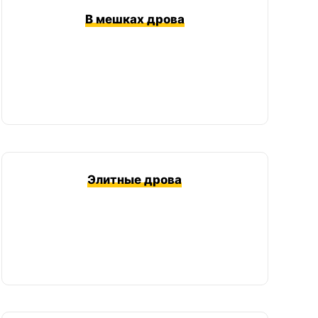
В мешках дрова
Элитные дрова