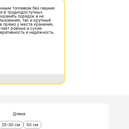
енным топливом без лишних
же в труднодоступных
охранить порядок и не
льзования, так и крупный
а прямо у места хранения,
учает ровные и сухие
перативность и надёжность.
Длина
25-30 см
50 см