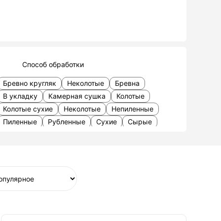
Способ обработки
Бревно кругляк
Неколотые
Бревна
В укладку
Камерная сушка
Колотые
Колотые сухие
Неколотые
Непиленные
Пиленные
Рубленные
Сухие
Сырые
Чурбаками