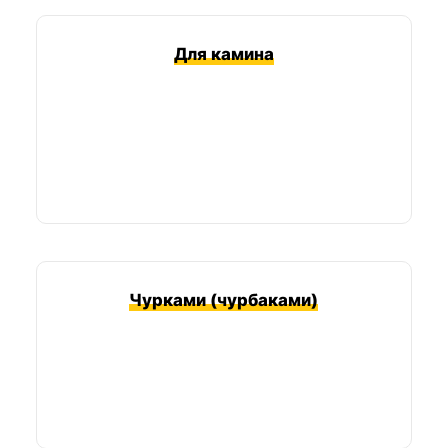
Для камина
Чурками (чурбаками)