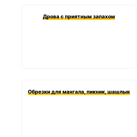
Дрова с приятным запахом
Обрезки для мангала, пикник, шашлык