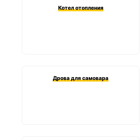
Котел отопления
Дрова для самовара