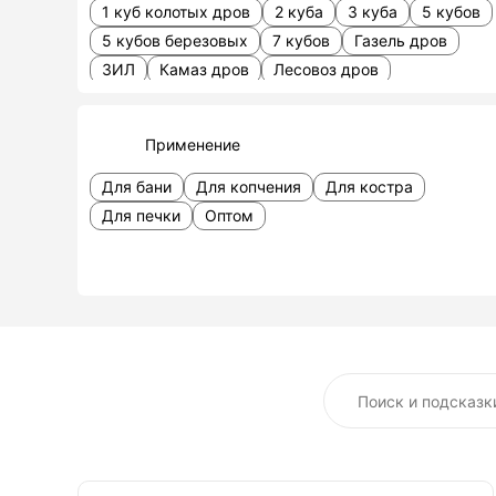
1 куб колотых дров
2 куба
3 куба
5 кубов
5 кубов березовых
7 кубов
Газель дров
ЗИЛ
Камаз дров
Лесовоз дров
Машина дров
Мешками
Прицеп
Тракторная телега
Березовые в мешках
Применение
Березовые в сетках
Дрова на поддонах
В сетках
Вязанка связки
Для бани
Для копчения
Для костра
Для печки
Оптом